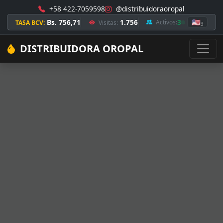
+58 422-7059598
@distribuidoraoropal
Bs. 756,71
1.756
3
🇺🇸
Activos:
TASA BCV:
Visitas:
3
DISTRIBUIDORA OROPAL