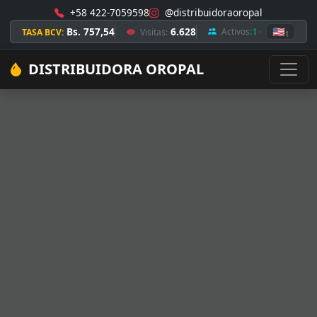
+58 422-7059598
@distribuidoraoropal
Bs. 757,54
6.628
1
🇺🇸
Activos:
TASA BCV:
Visitas:
1
DISTRIBUIDORA OROPAL