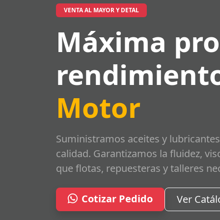
VENTA AL MAYOR Y DETAL
Máxima pro
rendimiento
Motor
Suministramos aceites y lubricantes
calidad. Garantizamos la fluidez, vi
que flotas, repuesteras y talleres ne
Cotizar Pedido
Ver Catá