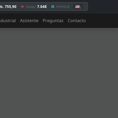
Bs. 755,90
7.048
2
🇺🇸
Activos:
Visitas:
2
ndustrial
Asistente
Preguntas
Contacto