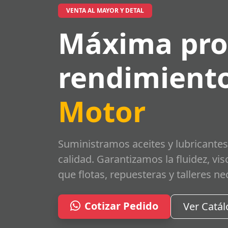
VENTA AL MAYOR Y DETAL
Máxima pro
rendimiento
Motor
Suministramos aceites y lubricantes
calidad. Garantizamos la fluidez, vi
que flotas, repuesteras y talleres ne
Cotizar Pedido
Ver Catá