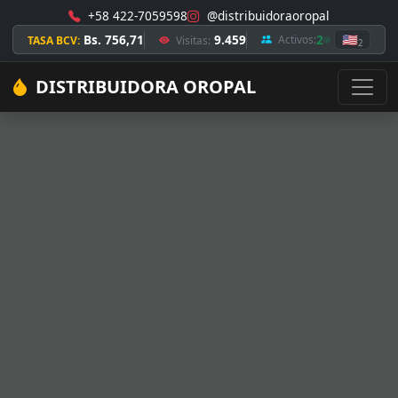
+58 422-7059598
@distribuidoraoropal
Bs. 756,71
9.459
2
🇺🇸
Activos:
TASA BCV:
Visitas:
2
DISTRIBUIDORA OROPAL