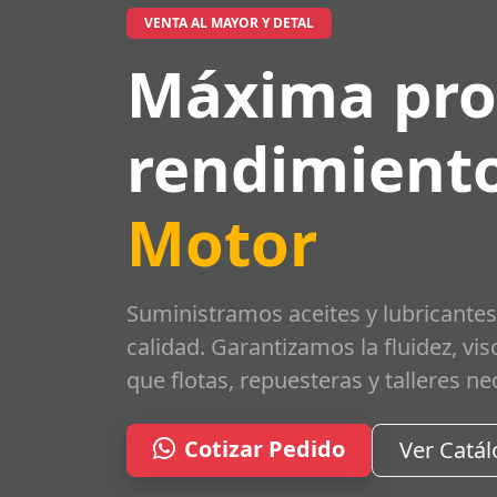
VENTA AL MAYOR Y DETAL
Máxima pro
rendimiento
Motor
Suministramos aceites y lubricantes
calidad. Garantizamos la fluidez, vi
que flotas, repuesteras y talleres ne
Cotizar Pedido
Ver Catá