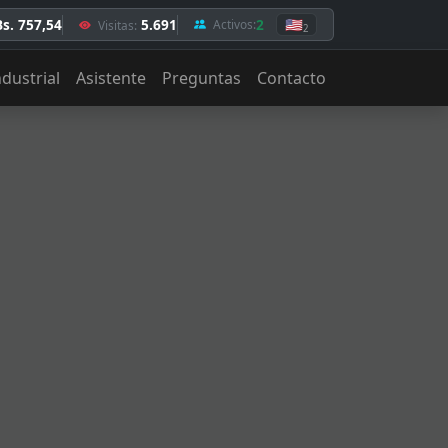
Bs. 757,54
5.691
2
🇺🇸
Activos:
Visitas:
2
ndustrial
Asistente
Preguntas
Contacto