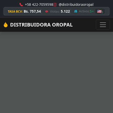
+58 422-7059598
@distribuidoraoropal
Bs. 757,54
5.122
5
🇺🇸
Activos:
TASA BCV:
Visitas:
5
DISTRIBUIDORA OROPAL