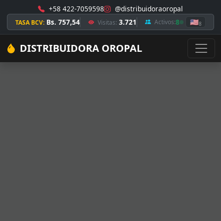
+58 422-7059598
@distribuidoraoropal
Bs. 757,54
3.721
8
🇺🇸
Activos:
TASA BCV:
Visitas:
8
DISTRIBUIDORA OROPAL