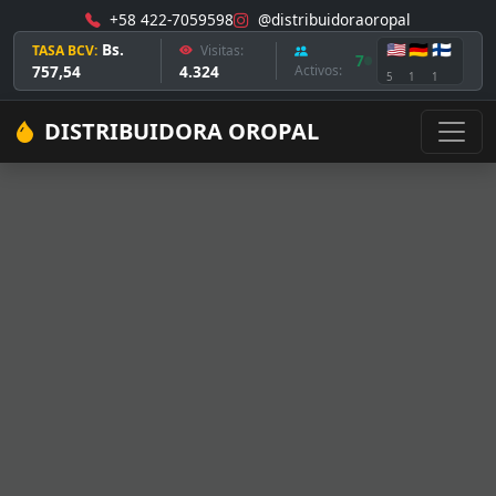
+58 422-7059598
@distribuidoraoropal
Bs.
🇺🇸
🇩🇪
🇫🇮
TASA BCV:
Visitas:
7
757,54
4.324
Activos:
5
1
1
DISTRIBUIDORA OROPAL