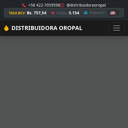
+58 422-7059598
@distribuidoraoropal
Bs. 757,54
5.154
1
🇺🇸
Activos:
TASA BCV:
Visitas:
1
DISTRIBUIDORA OROPAL