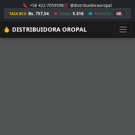
+58 422-7059598
@distribuidoraoropal
Bs. 757,54
5.316
2
🇺🇸
Activos:
TASA BCV:
Visitas:
2
DISTRIBUIDORA OROPAL