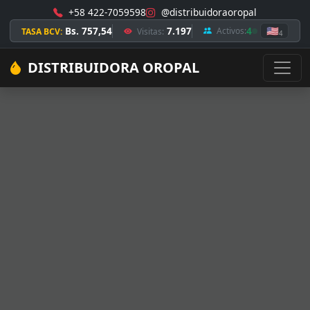
+58 422-7059598
@distribuidoraoropal
Bs. 757,54
7.197
4
🇺🇸
Activos:
TASA BCV:
Visitas:
4
DISTRIBUIDORA OROPAL