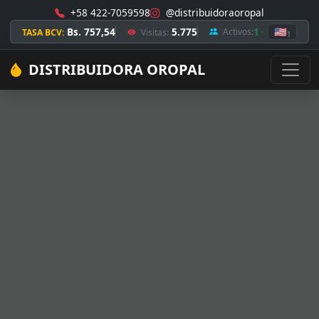
+58 422-7059598
@distribuidoraoropal
Bs. 757,54
5.775
1
🇺🇸
Activos:
TASA BCV:
Visitas:
1
DISTRIBUIDORA OROPAL