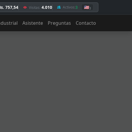
Bs. 757,54
4.010
3
🇺🇸
Activos:
Visitas:
3
ndustrial
Asistente
Preguntas
Contacto