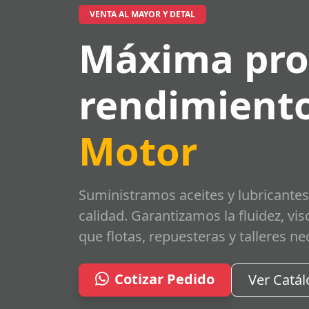
VENTA AL MAYOR Y DETAL
Máxima pro
rendimiento
Motor
Suministramos aceites y lubricantes
calidad. Garantizamos la fluidez, vi
que flotas, repuesteras y talleres ne
Cotizar Pedido
Ver Catá