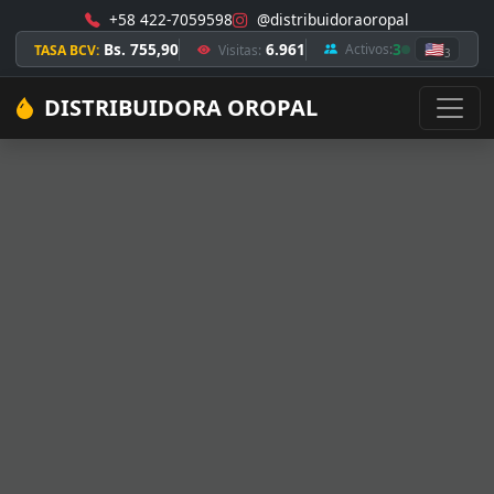
+58 422-7059598
@distribuidoraoropal
Bs. 755,90
6.961
3
🇺🇸
Activos:
TASA BCV:
Visitas:
3
DISTRIBUIDORA OROPAL