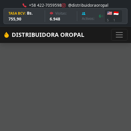
+58 422-7059598
@distribuidoraoropal
Bs.
🇺🇸
🇮🇩
TASA BCV:
Visitas:
6
755,90
6.948
Activos:
5
1
DISTRIBUIDORA OROPAL