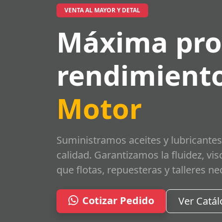
VENTA AL MAYOR Y DETAL
Máxima pro
rendimiento
Motor
Suministramos aceites y lubricantes
calidad. Garantizamos la fluidez, vi
que flotas, repuesteras y talleres ne
Cotizar Pedido
Ver Catá