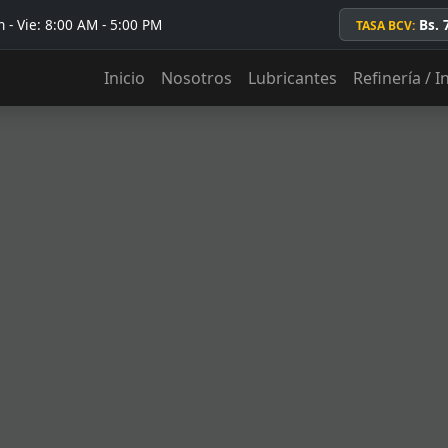
 - Vie: 8:00 AM - 5:00 PM
Bs. 
TASA BCV:
Inicio
Nosotros
Lubricantes
Refinería / I