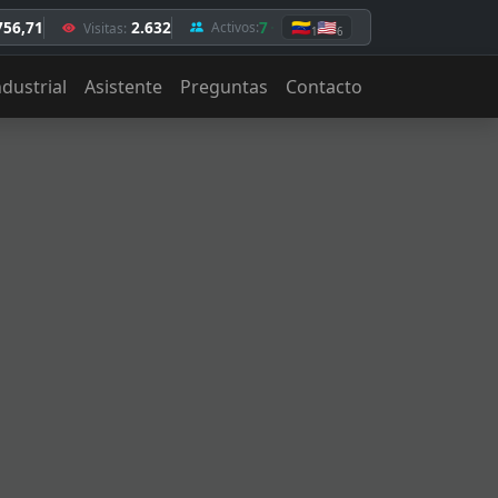
756,71
2.632
7
🇻🇪
🇺🇸
Activos:
Visitas:
1
6
ndustrial
Asistente
Preguntas
Contacto