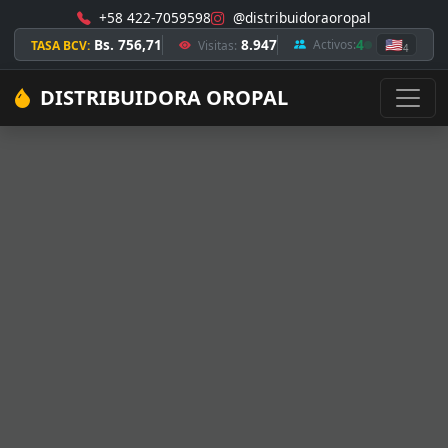
+58 422-7059598
@distribuidoraoropal
Bs. 756,71
8.947
4
🇺🇸
Activos:
TASA BCV:
Visitas:
4
DISTRIBUIDORA OROPAL