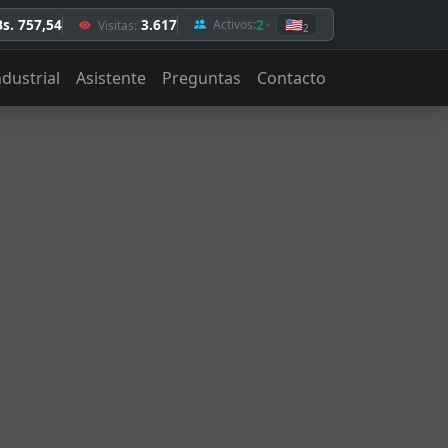
Bs. 757,54
3.617
2
🇺🇸
Activos:
Visitas:
2
ndustrial
Asistente
Preguntas
Contacto