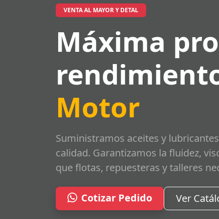
VENTA AL MAYOR Y DETAL
Máxima pro
rendimiento
Motor
Suministramos aceites y lubricantes
calidad. Garantizamos la fluidez, vi
que flotas, repuesteras y talleres ne
Cotizar Pedido
Ver Catá