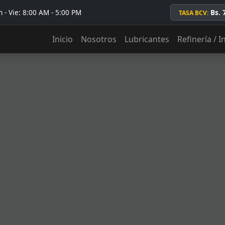
 - Vie: 8:00 AM - 5:00 PM
Bs. 
TASA BCV:
Inicio
Nosotros
Lubricantes
Refinería / I