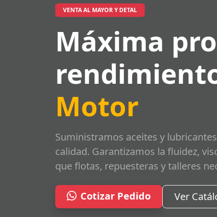
VENTA AL MAYOR Y DETAL
Máxima pro
rendimiento
Motor
Suministramos aceites y lubricantes
calidad. Garantizamos la fluidez, vi
que flotas, repuesteras y talleres ne
Cotizar Pedido
Ver Catá