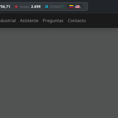
756,71
2.699
7
🇻🇪
🇺🇸
Activos:
Visitas:
1
6
ndustrial
Asistente
Preguntas
Contacto