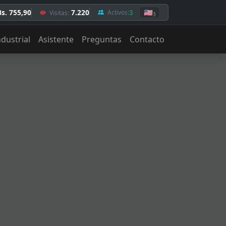
Bs. 755,90
7.220
3
🇺🇸
Activos:
Visitas:
3
ndustrial
Asistente
Preguntas
Contacto