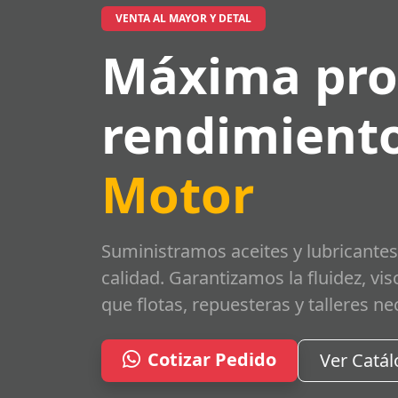
VENTA AL MAYOR Y DETAL
Máxima pro
rendimiento
Motor
Suministramos aceites y lubricantes
calidad. Garantizamos la fluidez, vi
que flotas, repuesteras y talleres ne
Cotizar Pedido
Ver Catá