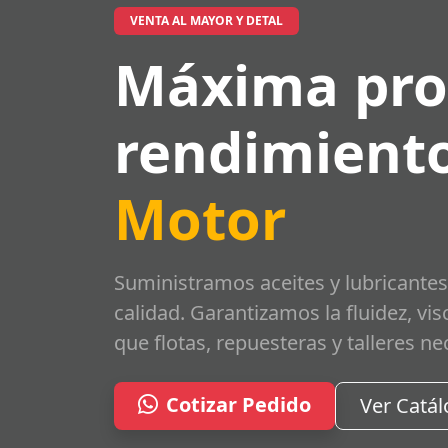
VENTA AL MAYOR Y DETAL
Máxima pro
rendimiento
Motor
Suministramos aceites y lubricantes
calidad. Garantizamos la fluidez, vi
que flotas, repuesteras y talleres ne
Cotizar Pedido
Ver Catá