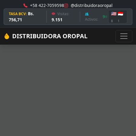
+58 422-7059598
@distribuidoraoropal
Bs.
🇺🇸
🇮🇩
TASA BCV:
Visitas:
9
756,71
9.151
Activos:
8
1
DISTRIBUIDORA OROPAL