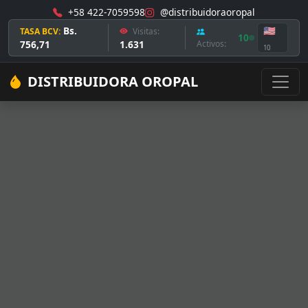
+58 422-7059598
@distribuidoraoropal
Bs.
🇺🇸
TASA BCV:
Visitas:
10
756,71
1.631
Activos:
10
DISTRIBUIDORA OROPAL