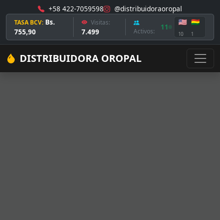
+58 422-7059598
@distribuidoraoropal
Bs.
🇺🇸
🇧🇴
TASA BCV:
Visitas:
11
755,90
7.499
Activos:
10
1
DISTRIBUIDORA OROPAL