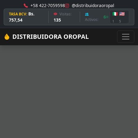
+58 422-7059598
@distribuidoraoropal
Bs.
🇮🇹
🇺🇸
TASA BCV:
Visitas:
6
757,54
135
Activos:
1
5
DISTRIBUIDORA OROPAL