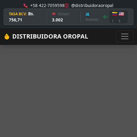
+58 422-7059598
@distribuidoraoropal
Bs.
🇻🇪
🇺🇸
TASA BCV:
Visitas:
6
756,71
3.002
Activos:
1
5
DISTRIBUIDORA OROPAL