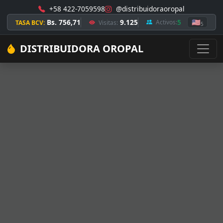
+58 422-7059598
@distribuidoraoropal
Bs. 756,71
9.125
5
🇺🇸
Activos:
TASA BCV:
Visitas:
5
DISTRIBUIDORA OROPAL