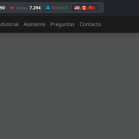
,90
7.294
7
🇺🇸
🇨🇦
🇨🇳
Activos:
Visitas:
5
1
1
ndustrial
Asistente
Preguntas
Contacto