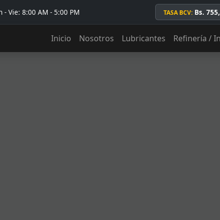
 - Vie: 8:00 AM - 5:00 PM
Bs. 755
TASA BCV:
Inicio
Nosotros
Lubricantes
Refinería / I