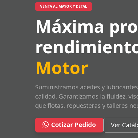
VENTA AL MAYOR Y DETAL
Máxima pro
rendimiento
Motor
Suministramos aceites y lubricantes
calidad. Garantizamos la fluidez, vi
que flotas, repuesteras y talleres ne
Cotizar Pedido
Ver Catá