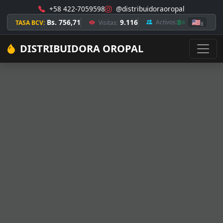
+58 422-7059598
@distribuidoraoropal
Bs. 756,71
9.116
8
🇺🇸
Activos:
TASA BCV:
Visitas:
8
DISTRIBUIDORA OROPAL