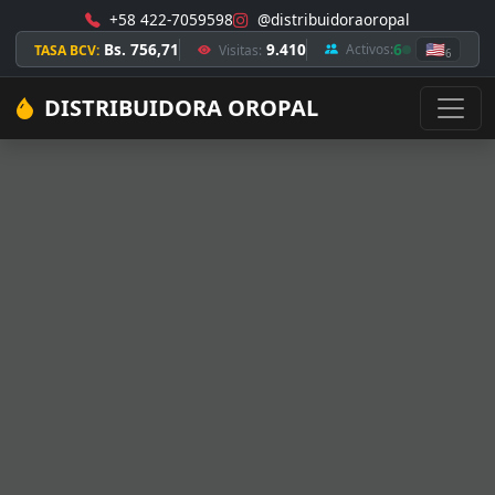
+58 422-7059598
@distribuidoraoropal
Bs. 756,71
9.410
6
🇺🇸
Activos:
TASA BCV:
Visitas:
6
DISTRIBUIDORA OROPAL