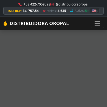
+58 422-7059598
@distribuidoraoropal
Bs. 757,54
4.635
5
🇺🇸
Activos:
TASA BCV:
Visitas:
5
DISTRIBUIDORA OROPAL