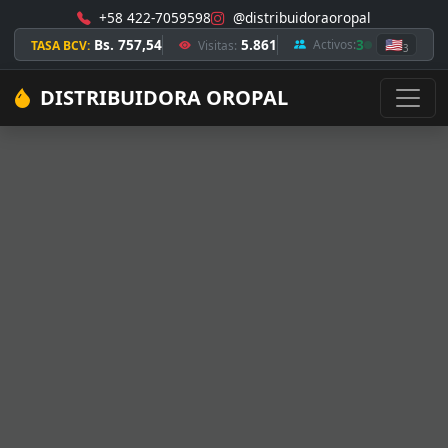
+58 422-7059598
@distribuidoraoropal
Bs. 757,54
5.861
3
🇺🇸
Activos:
TASA BCV:
Visitas:
3
DISTRIBUIDORA OROPAL