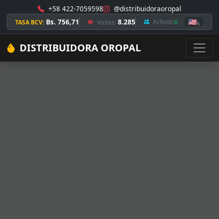
+58 422-7059598
@distribuidoraoropal
Bs. 756,71
8.285
6
🇺🇸
Activos:
TASA BCV:
Visitas:
6
DISTRIBUIDORA OROPAL