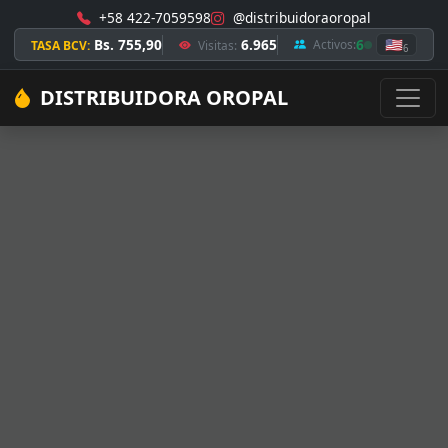
+58 422-7059598
@distribuidoraoropal
Bs. 755,90
6.965
6
🇺🇸
Activos:
TASA BCV:
Visitas:
6
DISTRIBUIDORA OROPAL