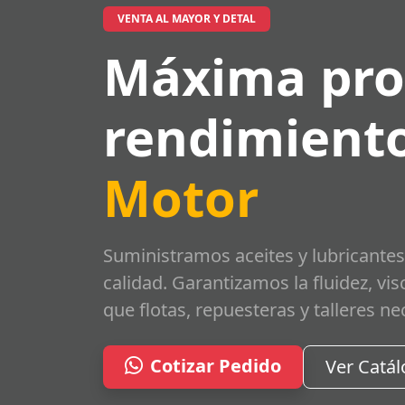
VENTA AL MAYOR Y DETAL
Máxima pro
rendimiento
Motor
Suministramos aceites y lubricantes
calidad. Garantizamos la fluidez, vi
que flotas, repuesteras y talleres ne
Cotizar Pedido
Ver Catá