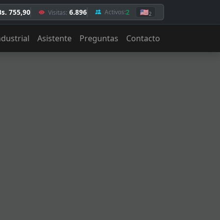
Bs. 755,90
6.896
2
🇺🇸
Activos:
Visitas:
2
ndustrial
Asistente
Preguntas
Contacto