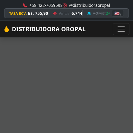
+58 422-7059598
@distribuidoraoropal
Bs. 755,90
6.744
2
🇺🇸
Activos:
TASA BCV:
Visitas:
2
DISTRIBUIDORA OROPAL