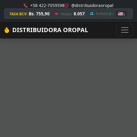
+58 422-7059598
@distribuidoraoropal
Bs. 755,90
8.057
8
🇺🇸
Activos:
TASA BCV:
Visitas:
8
DISTRIBUIDORA OROPAL