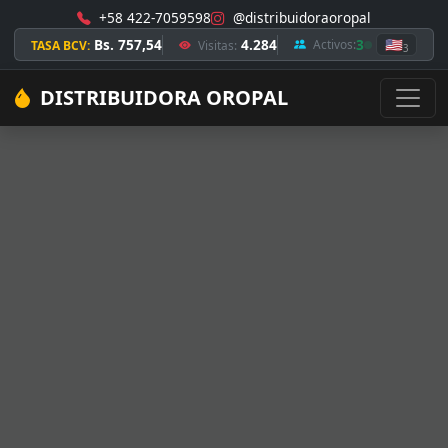
+58 422-7059598
@distribuidoraoropal
Bs. 757,54
4.284
3
🇺🇸
Activos:
TASA BCV:
Visitas:
3
DISTRIBUIDORA OROPAL