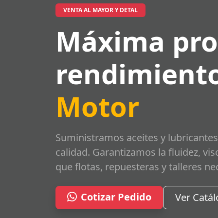
VENTA AL MAYOR Y DETAL
Máxima pro
rendimiento
Motor
Suministramos aceites y lubricantes
calidad. Garantizamos la fluidez, vi
que flotas, repuesteras y talleres ne
Cotizar Pedido
Ver Catá