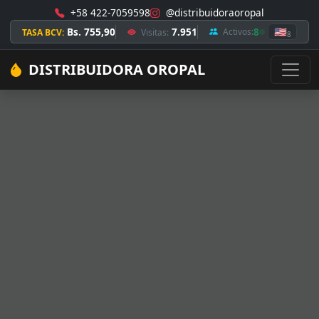
+58 422-7059598
@distribuidoraoropal
Bs. 755,90
7.951
8
🇺🇸
Activos:
TASA BCV:
Visitas:
8
DISTRIBUIDORA OROPAL