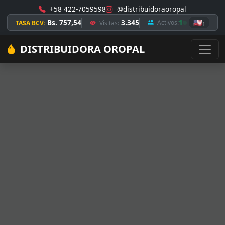
+58 422-7059598
@distribuidoraoropal
Bs. 757,54
3.345
1
🇺🇸
Activos:
TASA BCV:
Visitas:
1
DISTRIBUIDORA OROPAL