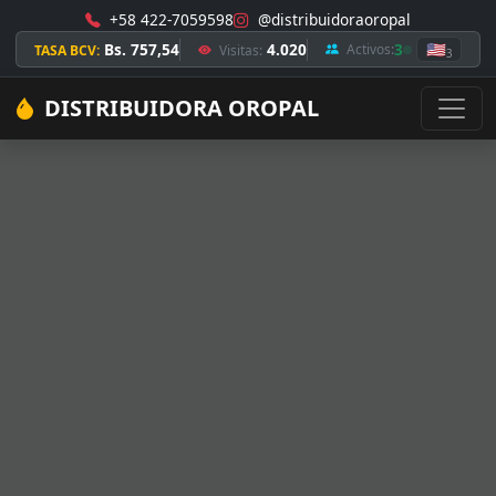
+58 422-7059598
@distribuidoraoropal
Bs. 757,54
4.020
3
🇺🇸
Activos:
TASA BCV:
Visitas:
3
DISTRIBUIDORA OROPAL