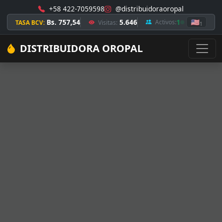
+58 422-7059598
@distribuidoraoropal
Bs. 757,54
5.646
1
🇺🇸
Activos:
TASA BCV:
Visitas:
1
DISTRIBUIDORA OROPAL