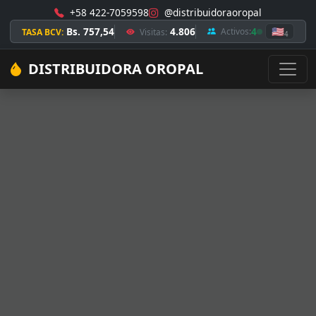
+58 422-7059598
@distribuidoraoropal
Bs. 757,54
4.806
4
🇺🇸
Activos:
TASA BCV:
Visitas:
4
DISTRIBUIDORA OROPAL