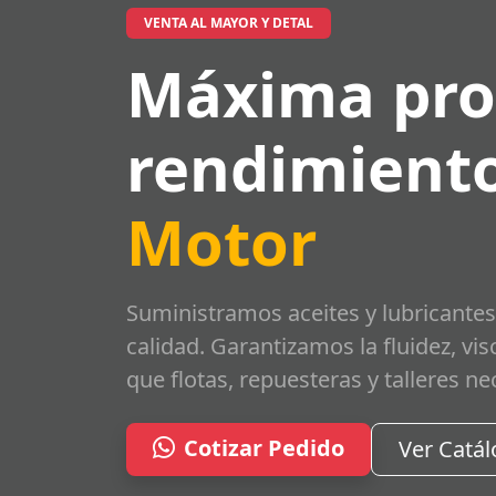
VENTA AL MAYOR Y DETAL
Máxima pro
rendimiento
Motor
Suministramos aceites y lubricantes
calidad. Garantizamos la fluidez, vi
que flotas, repuesteras y talleres ne
Cotizar Pedido
Ver Catá