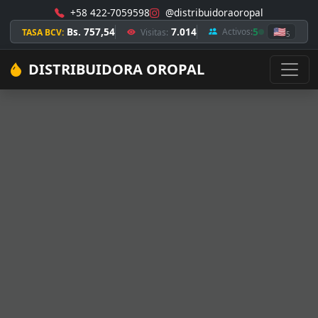
+58 422-7059598
@distribuidoraoropal
Bs. 757,54
7.014
5
🇺🇸
Activos:
TASA BCV:
Visitas:
5
DISTRIBUIDORA OROPAL