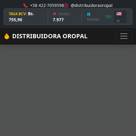
+58 422-7059598
@distribuidoraoropal
Bs.
🇺🇸
TASA BCV:
Visitas:
10
755,90
7.977
Activos:
10
DISTRIBUIDORA OROPAL