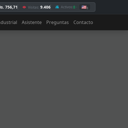
Bs. 756,71
9.406
8
🇺🇸
Activos:
Visitas:
8
ndustrial
Asistente
Preguntas
Contacto