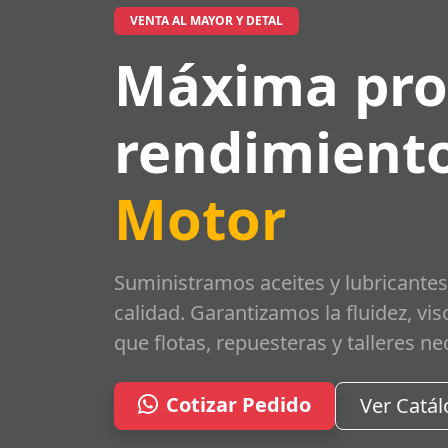
VENTA AL MAYOR Y DETAL
Máxima pro
rendimiento
Motor
Suministramos aceites y lubricantes
calidad. Garantizamos la fluidez, vi
que flotas, repuesteras y talleres ne
Cotizar Pedido
Ver Catá