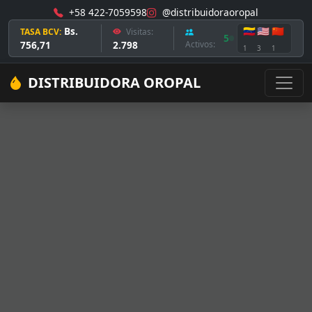
+58 422-7059598
@distribuidoraoropal
Bs.
🇻🇪
🇺🇸
🇨🇳
TASA BCV:
Visitas:
5
756,71
2.798
Activos:
1
3
1
DISTRIBUIDORA OROPAL